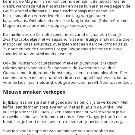
kennen: de Magnum. En er komt er nu één aan… Bel alvast maar je
diëtist, want deze wil je niet missen en deze kun je niet wegleggen: de
Gold Caramel Billionaire. Fluweelzacht roomijs met pecan- en
biscuitsmaak en een verleidelijk, luxe laag van gezouten
karamelsaus. Omhuld met een dikke laag krakende Golden Caramel
Magnum chocolade mét knapperige koekstukjes.
De familie van de Cornetto combineert vanaf dit jaar een heerlijk
zwart cacaokoekje met verrassend frisse en fruitige smaken: aardbei-
mango- en passievruchtijs, overgoten met een aardbei-citroen saus.
Zij noemen het de Cornetto Dragon. Wij noemen het onze nieuwe
favoriet. Maar verschil moet er wezen.
Ook de Twister wordt uitgebreid, met een glutenvrije, praktisch
calorievrije (66 per stuk) fruitsensatie: de Twister Peek-A-Blue.
Gemaakt met fruit, zonder kunstmatige kleur- en smaakstoffen. Een
combinatie van meloen, aardbei-citroen en appel-bosbessen. Ideaal
voor de kids maar natuurlijk ook gewoon voor jezelf. Voor tussendoor.
Nieuwe smaken verkopen
Bij IJsExpress ben je aan het goede adres om dit ijs te verkopen. Met
liefde, aandacht en zorg leveren wij het ijs bij jou in de winkel. We
vullen je vriezer FIFO aan, kijken samen met jou welke variant je wel
en welke je niet wilt én komen uit onszelf weer langs. Je hoeft niet te
bestellen, je hoeft er niet over na te denken: jouw ijs is onze zorg.
Speciaal voor de opstart van het nieuwe seizoen hebben we