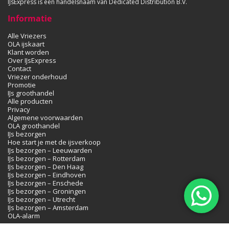
IJsExpress is een handelsnaam van Dedicated Distribution B.V.
Informatie
Alle Vriezers
OLA ijskaart
Klant worden
Over IJsExpress
Contact
Vriezer onderhoud
Promotie
IJs groothandel
Alle producten
Privacy
Algemene voorwaarden
OLA groothandel
IJs bezorgen
Hoe start je met de ijsverkoop
IJs bezorgen – Leeuwarden
IJs bezorgen – Rotterdam
IJs bezorgen – Den Haag
IJs bezorgen – Eindhoven
IJs bezorgen – Enschede
IJs bezorgen – Groningen
IJs bezorgen – Utrecht
IJs bezorgen – Amsterdam
OLA-alarm