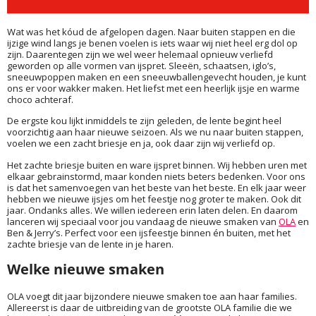
Wat was het kóud de afgelopen dagen. Naar buiten stappen en die
ijzige wind langs je benen voelen is iets waar wij niet heel erg dol op
zijn. Daarentegen zijn we wel weer helemaal opnieuw verliefd
geworden op alle vormen van ijspret. Sleeën, schaatsen, iglo’s,
sneeuwpoppen maken en een sneeuwballengevecht houden, je kunt
ons er voor wakker maken. Het liefst met een heerlijk ijsje en warme
choco achteraf.
De ergste kou lijkt inmiddels te zijn geleden, de lente begint heel
voorzichtig aan haar nieuwe seizoen. Als we nu naar buiten stappen,
voelen we een zacht briesje en ja, ook daar zijn wij verliefd op.
Het zachte briesje buiten en ware ijspret binnen. Wij hebben uren met
elkaar gebrainstormd, maar konden niets beters bedenken. Voor ons
is dat het samenvoegen van het beste van het beste. En elk jaar weer
hebben we nieuwe ijsjes om het feestje nog groter te maken. Ook dit
jaar. Ondanks alles. We willen iedereen erin laten delen. En daarom
lanceren wij speciaal voor jou vandaag de nieuwe smaken van
OLA
en
Ben & Jerry’s. Perfect voor een ijsfeestje binnen én buiten, met het
zachte briesje van de lente in je haren.
Welke nieuwe smaken
OLA voegt dit jaar bijzondere nieuwe smaken toe aan haar families.
Allereerst is daar de uitbreiding van de grootste OLA familie die we