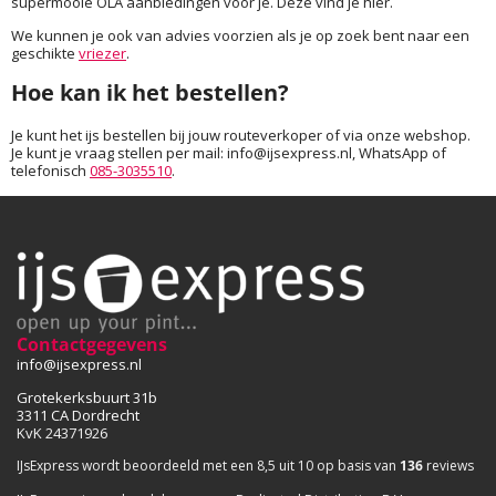
supermooie OLA aanbiedingen voor je. Deze vind je hier.
We kunnen je ook van advies voorzien als je op zoek bent naar een
geschikte
vriezer
.
Hoe kan ik het bestellen?
Je kunt het ijs bestellen bij jouw routeverkoper of via onze webshop.
Je kunt je vraag stellen per mail: info@ijsexpress.nl, WhatsApp of
telefonisch
085-3035510
.
Contactgegevens
info@ijsexpress.nl
Grotekerksbuurt 31b
3311 CA Dordrecht
KvK 24371926
IJsExpress wordt beoordeeld met een 8,5 uit 10 op basis van
136
reviews