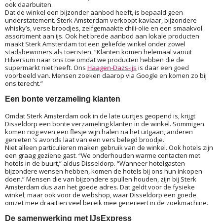
ook daarbuiten.
Dat de winkel een bijzonder aanbod heeft, is bepaald geen
understatement. Sterk Amsterdam verkoopt kaviaar, bijzondere
whisky’s, verse broodjes, zelfgemaakte chili-olie en een smaakvol
assortiment aan ijs. Ook het brede aanbod aan lokale producten
maakt Sterk Amsterdam tot een geliefde winkel onder zowel
stadsbewoners als toeristen. “Klanten komen helemaal vanuit
Hilversum naar ons toe omdat we producten hebben die de
supermarkt niet heeft. Ons
Haagen-Dazs-ijs
is daar een goed
voorbeeld van. Mensen zoeken daarop via Google en komen zo bij
ons terecht.”
Een bonte verzameling klanten
Omdat Sterk Amsterdam ook in de late uurtjes geopend is, krijgt
Disseldorp een bonte verzameling klanten in de winkel. Sommigen
komen nog even een flesje wijn halen na het uitgaan, anderen
genieten ‘s avonds laat van een vers belegd broodje.
Niet alleen particulieren maken gebruik van de winkel. Ook hotels zijn
een graag geziene gast. “We onderhouden warme contacten met
hotels in de buurt,” aldus Disseldorp. “Wanneer hotelgasten
bijzondere wensen hebben, komen de hotels bij ons hun inkopen
doen.” Mensen die van bijzondere spullen houden, zijn bij Sterk
Amsterdam dus aan het goede adres. Dat geldt voor de fysieke
winkel, maar ook voor de webshop, waar Disseldorp een goede
omzet mee draait en veel bereik mee genereert in de zoekmachine.
De samenwerking met IJsExpress