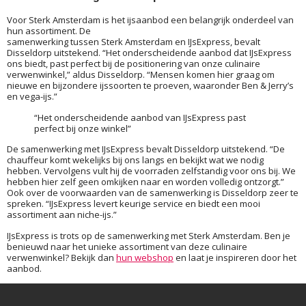
Voor Sterk Amsterdam is het ijsaanbod een belangrijk onderdeel van
hun assortiment. De
samenwerking tussen Sterk Amsterdam en IJsExpress, bevalt
Disseldorp uitstekend. “Het onderscheidende aanbod dat IJsExpress
ons biedt, past perfect bij de positionering van onze culinaire
verwenwinkel,” aldus Disseldorp. “Mensen komen hier graag om
nieuwe en bijzondere ijssoorten te proeven, waaronder Ben & Jerry’s
en vega-ijs.”
“Het onderscheidende aanbod van IJsExpress past
perfect bij onze winkel”
De samenwerking met IJsExpress bevalt Disseldorp uitstekend. “De
chauffeur komt wekelijks bij ons langs en bekijkt wat we nodig
hebben. Vervolgens vult hij de voorraden zelfstandig voor ons bij. We
hebben hier zelf geen omkijken naar en worden volledig ontzorgt.”
Ook over de voorwaarden van de samenwerking is Disseldorp zeer te
spreken. “IJsExpress levert keurige service en biedt een mooi
assortiment aan niche-ijs.”
IJsExpress is trots op de samenwerking met Sterk Amsterdam. Ben je
benieuwd naar het unieke assortiment van deze culinaire
verwenwinkel? Bekijk dan
hun webshop
en laat je inspireren door het
aanbod.