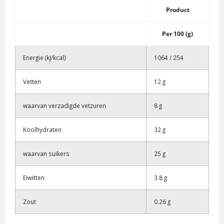
Product
Per 100 (g)
Energie
(kJ/kcal)
1064 / 254
Vetten
12 g
waarvan verzadigde vetzuren
8 g
Koolhydraten
32 g
waarvan suikers
25 g
Eiwitten
3.8 g
Zout
0.26 g