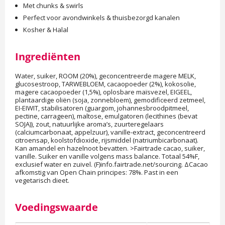
Met chunks & swirls
Perfect voor avondwinkels & thuisbezorgd kanalen
Kosher & Halal
Ingrediënten
Water, suiker, ROOM (20%), geconcentreerde magere MELK,
glucosestroop, TARWEBLOEM, cacaopoeder (2%), kokosolie,
magere cacaopoeder (1,5%), oplosbare maïsvezel, EIGEEL,
plantaardige oliën (soja, zonnebloem), gemodificeerd zetmeel,
EI-EIWIT, stabilisatoren (guargom, johannesbroodpitmeel,
pectine, carrageen), maltose, emulgatoren (lecithines (bevat
SOJA)), zout, natuurlijke aroma’s, zuurteregelaars
(calciumcarbonaat, appelzuur), vanille-extract, geconcentreerd
citroensap, koolstofdioxide, rijsmiddel (natriumbicarbonaat).
Kan amandel en hazelnoot bevatten. >Fairtrade cacao, suiker,
vanille. Suiker en vanille volgens mass balance. Totaal 54%F,
exclusief water en zuivel. (F)info.fairtrade.net/sourcing. ΔCacao
afkomstig van Open Chain principes: 78%. Past in een
vegetarisch dieet.
Voedingswaarde