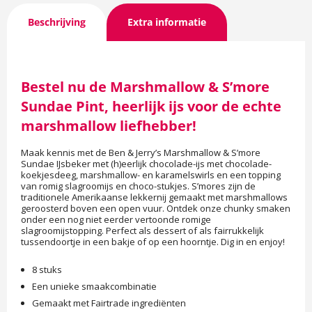
Beschrijving
Extra informatie
Bestel nu de Marshmallow & S’more
Sundae Pint, heerlijk ijs voor de echte
marshmallow liefhebber!
Maak kennis met de Ben & Jerry’s Marshmallow & S’more
Sundae IJsbeker met (h)eerlijk chocolade-ijs met chocolade-
koekjesdeeg, marshmallow- en karamelswirls en een topping
van romig slagroomijs en choco-stukjes. S’mores zijn de
traditionele Amerikaanse lekkernij gemaakt met marshmallows
geroosterd boven een open vuur. Ontdek onze chunky smaken
onder een nog niet eerder vertoonde romige
slagroomijstopping. Perfect als dessert of als fairrukkelijk
tussendoortje in een bakje of op een hoorntje. Dig in en enjoy!
8 stuks
Een unieke smaakcombinatie
Gemaakt met Fairtrade ingrediënten