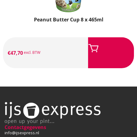
Peanut Butter Cup 8 x 465ml
€
47,70
excl. BTW
Contactgegevens
info@ijsexpress.nl