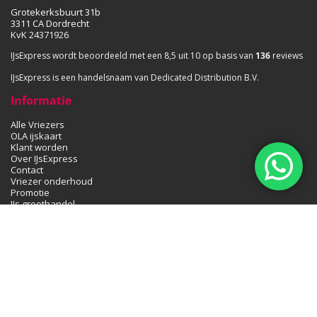
Grotekerksbuurt 31b
3311 CA Dordrecht
KvK 24371926
IJsExpress wordt beoordeeld met een 8,5 uit 10 op basis van
136
reviews
IJsExpress is een handelsnaam van Dedicated Distribution B.V.
Informatie
Alle Vriezers
OLA ijskaart
Klant worden
Over IJsExpress
Contact
Vriezer onderhoud
Promotie
IJs groothandel
Alle producten
Privacy
Algemene voorwaarden
OLA groothandel
IJs bezorgen
Hoe start je met de ijsverkoop
IJs bezorgen – Leeuwarden
IJs bezorgen – Rotterdam
IJs bezorgen – Den Haag