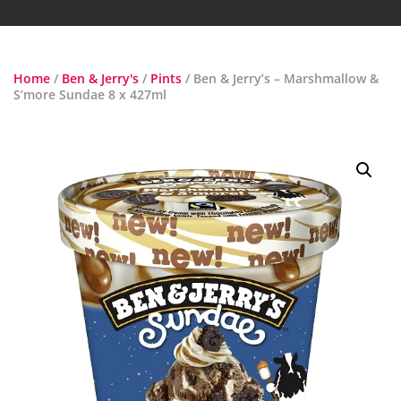
Home
/
Ben & Jerry's
/
Pints
/ Ben & Jerry’s – Marshmallow &
S’more Sundae 8 x 427ml